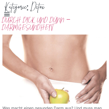
Kategorie:
Detox
DURCH DICK UND DÜNN –
DARMGESUNDHEIT
Was macht einen gesunden Darm aus? Und muss man