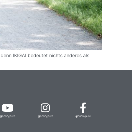
denn IKIGAI bedeutet nichts anderes als
@connypure
@connypure
@connypure