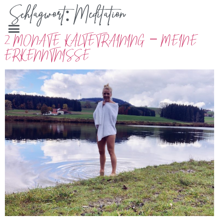
Schlagwort:
Meditation
2 MONATE KÄLTETRAINING – MEINE
ERKENNTNISSE